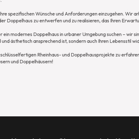
.
f Ihre spezifischen Wünsche und Anforderungen einzugehen. Wir a
r Doppelhaus zu entwerfen und zu realisieren, das Ihren Erwartun
 ein modernes Doppelhaus in urbaner Umgebung suchen – wir sind be
al und ästhetisch ansprechend ist, sondern auch Ihren Lebensstil wi
schlüsselfertigen Rheinhaus- und Doppelhausprojekte zu erfahren.
usern und Doppelhäusern!